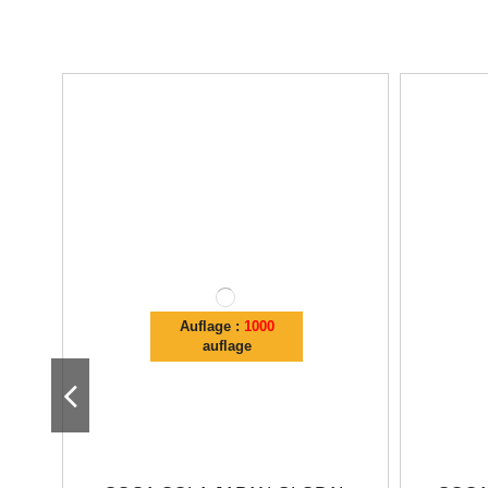
Auflage :
1000
auflage