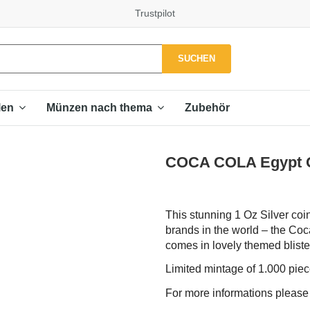
Trustpilot
SUCHEN
Zubehör
len
Münzen nach thema
COCA COLA Egypt Glo
This stunning 1 Oz Silver coi
brands in the world – the Coc
comes in lovely themed blister,
Limited mintage of 1.000 pie
For more informations pleas