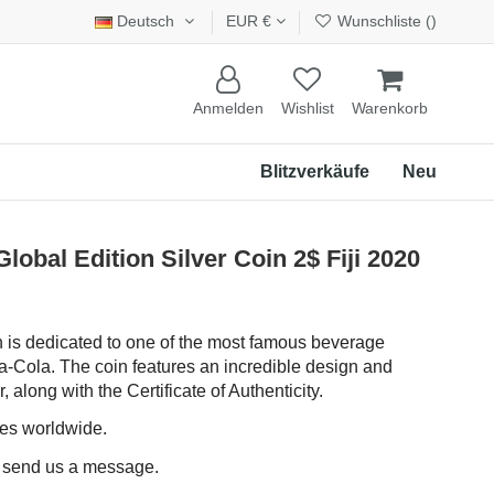
Deutsch
EUR €
Wunschliste (
)
Anmelden
Wishlist
Warenkorb
Blitzverkäufe
Neu
bal Edition Silver Coin 2$ Fiji 2020
n is dedicated to one of the most famous beverage
a-Cola. The coin features an incredible design and
 along with the Certificate of Authenticity.
ces worldwide.
e send us a message.