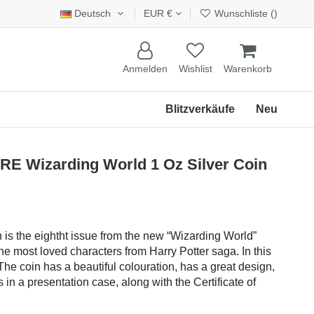
Deutsch
EUR €
Wunschliste (
)
Anmelden
Wishlist
Warenkorb
Blitzverkäufe
Neu
Wizarding World 1 Oz Silver Coin
n is the eightht issue from the new “Wizarding World”
he most loved characters from Harry Potter saga. In this
he coin has a beautiful colouration, has a great design,
in a presentation case, along with the Certificate of