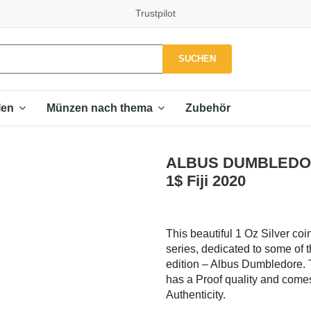
Trustpilot
SUCHEN
Zubehör
len
Münzen nach thema
ALBUS DUMBLEDORE 
1$ Fiji 2020
This beautiful 1 Oz Silver coi
series, dedicated to some of t
edition – Albus Dumbledore. T
has a Proof quality and comes 
Authenticity.