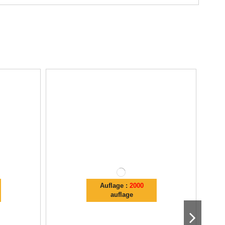
Auflage :
2000
auflage