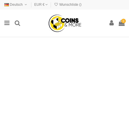
Deutsch
EUR €
Wunschliste (
)
0