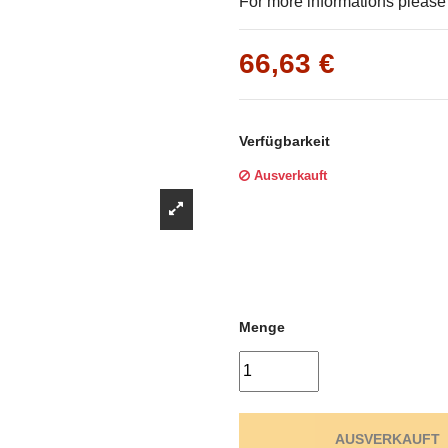
Γ
For more informations please f
66,63 €
Verfügbarkeit
Ausverkauft
Menge
AUSVERKAUFT