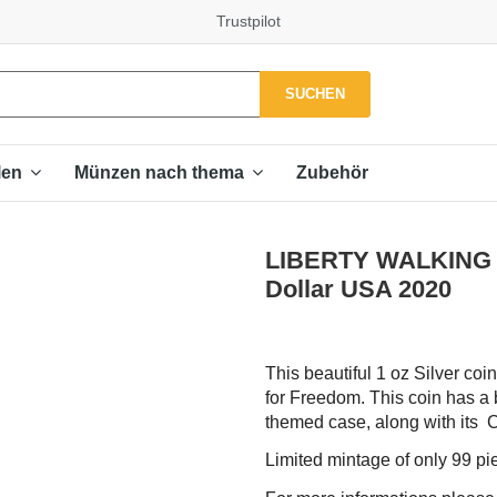
Trustpilot
SUCHEN
Zubehör
len
Münzen nach thema
LIBERTY WALKING F
Dollar USA 2020
This beautiful 1 oz Silver coi
for Freedom. This coin has a b
themed case, along with its Ce
Limited mintage of only 99 p