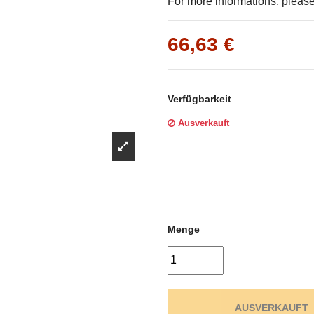
Γ
For more informations, please 
66,63 €
Verfügbarkeit
Ausverkauft
Menge
AUSVERKAUFT