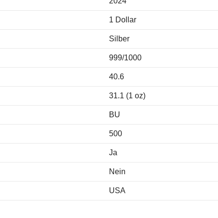
2024
1 Dollar
Silber
999/1000
40.6
31.1 (1 oz)
BU
500
Ja
Nein
USA