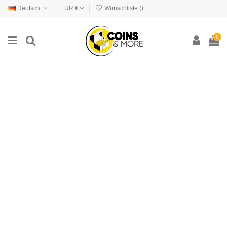
Deutsch
EUR €
Wunschliste (
)
0