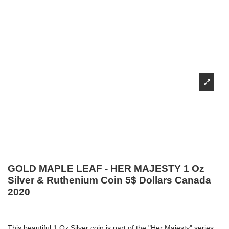
GOLD MAPLE LEAF - HER MAJESTY 1 Oz
Silver & Ruthenium Coin 5$ Dollars Canada
2020
This beautiful 1 Oz Silver coin is part of the "Her Majesty" series,