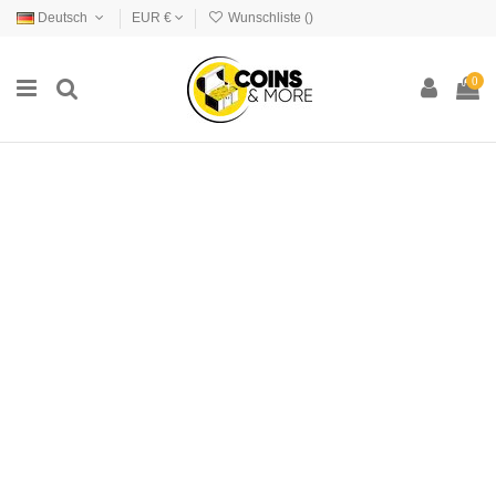
Deutsch
EUR €
Wunschliste (
)
0