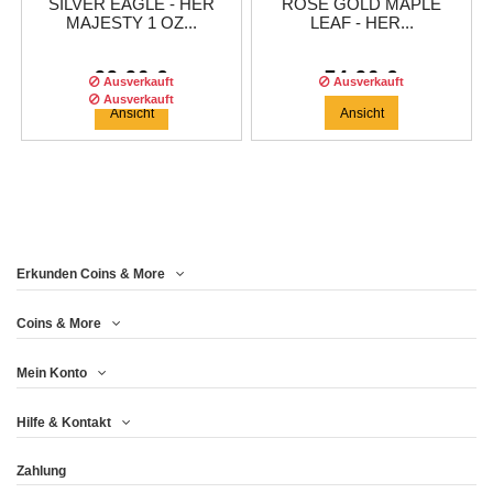
SILVER EAGLE - HER
ROSE GOLD MAPLE
MAJESTY 1 OZ...
LEAF - HER...
99,96 €
74,96 €
Ausverkauft
Ausverkauft
Ausverkauft
Ansicht
Ansicht
Erkunden Coins & More
Auflage :
100
auflage
Coins & More
Mein Konto
BRITANNIA - HER
Hilfe & Kontakt
MAJESTY 1 OZ...
Zahlung
83,29 €