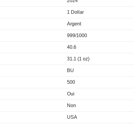
2024
1 Dollar
Argent
999/1000
40.6
31.1 (1 oz)
BU
500
Oui
Non
USA