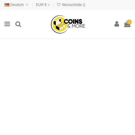
Deutsch
EUR €
Wunschliste (
)
0