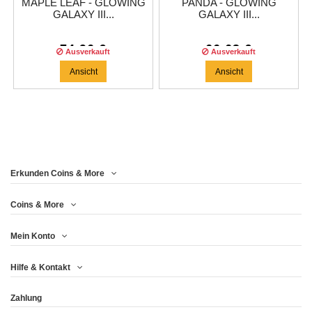
MAPLE LEAF - GLOWING
PANDA - GLOWING
GALAXY III...
GALAXY III...
74,96 €
66,63 €
Ausverkauft
Ausverkauft
Ansicht
Ansicht
Erkunden Coins & More
Coins & More
Mein Konto
Hilfe & Kontakt
Zahlung