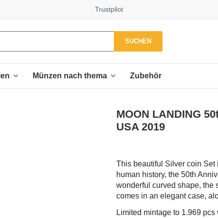
Trustpilot
SUCHEN
Zubehör
len
Münzen nach thema
MOON LANDING 50th 
USA 2019
This beautiful Silver coin Set
human history, the 50th Anniv
wonderful curved shape, the 
comes in an elegant case, along
Limited mintage to 1.969 pcs