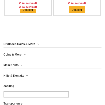
66,63 €
66,63 €
Ausverkauft
Ausverkauft
Ausverkauft
Ansicht
Ansicht
Erkunden Coins & More
Auflage :
250
auflage
Coins & More
Mein Konto
DRAGON OF ETERNAL
Hilfe & Kontakt
LOVE MAPLE...
Zahlung
66,63 €
Ansicht
Transporteure