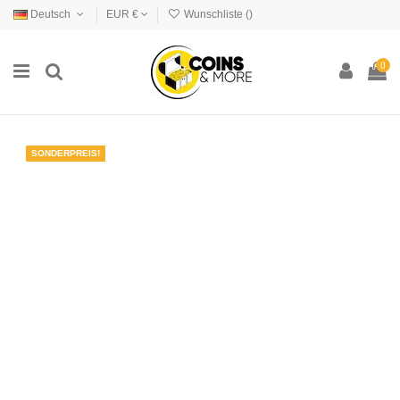
Deutsch
EUR €
Wunschliste (
)
0
SONDERPREIS!