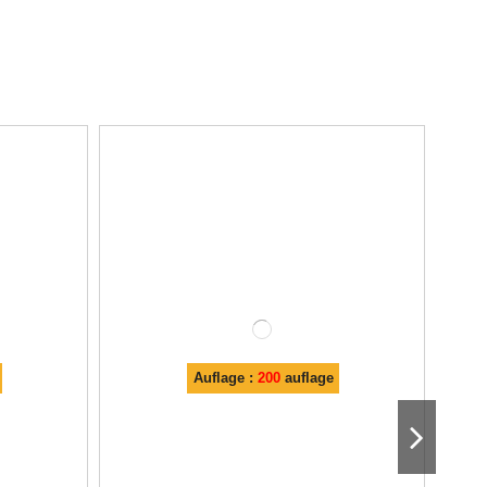
Auflage :
200
auflage