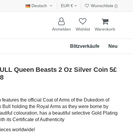
Deutsch
EUR €
Wunschliste (
)
Anmelden
Wishlist
Warenkorb
Blitzverkäufe
Neu
L Queen Beasts 2 Oz Silver Coin 5£
18
n features the official Coat of Arms of the Dukedom of
k Bull holding the Royal Arms as they were borne by
tiful colouration, has a beautiful selective Gold Plating
h its Certificate of Authenticity
pieces worldwide!