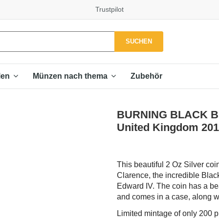
Trustpilot
SUCHEN
Zubehör
len
Münzen nach thema
BURNING BLACK BUL
United Kingdom 20
This beautiful 2 Oz Silver coi
Clarence, the incredible Blac
Edward IV. The coin has a beau
and comes in a case, along wit
Limited mintage of only 200 