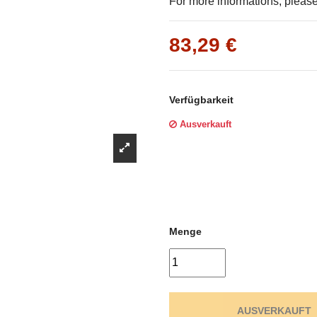
Γ
For more informations, please 
83,29 €
Verfügbarkeit
Ausverkauft
Menge
AUSVERKAUFT