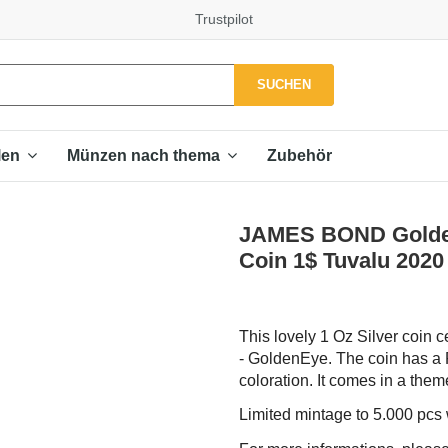
Trustpilot
SUCHEN
Zubehör
len
Münzen nach thema
JAMES BOND GoldenE
Coin 1$ Tuvalu 2020
This lovely 1 Oz Silver coin 
- GoldenEye. The coin has a P
coloration. It comes in a theme
Limited mintage to 5.000 pcs