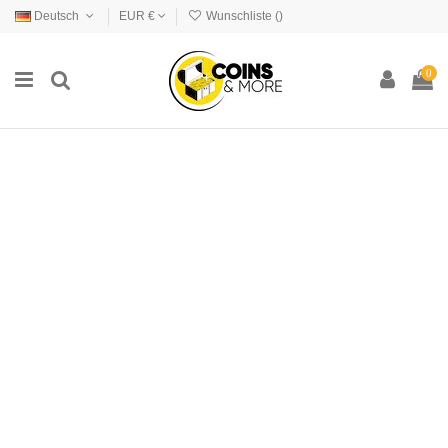
Deutsch
EUR €
Wunschliste (
)
0