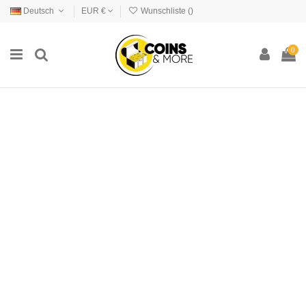
Deutsch
EUR €
Wunschliste (
)
0