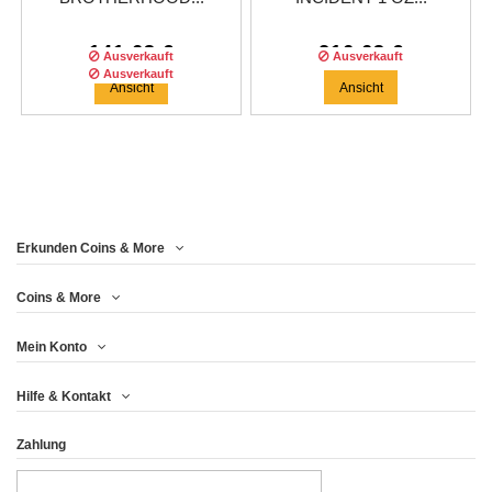
141,63 €
216,63 €
Ausverkauft
Ausverkauft
Ausverkauft
Ansicht
Ansicht
Erkunden Coins & More
Auflage :
200
auflage
Coins & More
Mein Konto
FIGHTING UKRAINE
Hilfe & Kontakt
SPIRIT OF THE...
Zahlung
174,96 €
Ansicht