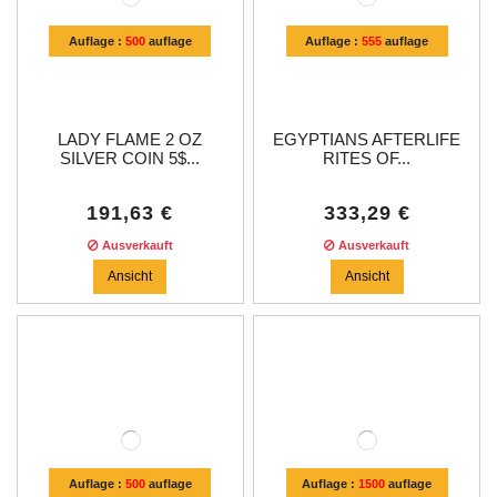
Auflage :
500
auflage
Auflage :
555
auflage
LADY FLAME 2 OZ
EGYPTIANS AFTERLIFE
SILVER COIN 5$...
RITES OF...
191,63 €
333,29 €
Ausverkauft
Ausverkauft
Ansicht
Ansicht
Auflage :
500
auflage
Auflage :
1500
auflage