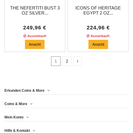
THE NEFERTITI BUST 3
ICONS OF HERITAGE
OZ SILVER...
EGYPT 2 OZ...
249,96 €
224,96 €
Ausverkauft
Ausverkauft
Ansicht
Ansicht
1
2
Price
Erkunden Coins & More
Jahr
Coins & More
Mein Konto
Metall
Hilfe & Kontakt