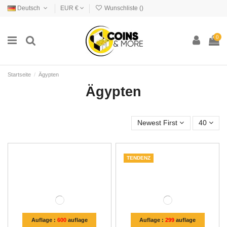
Deutsch
EUR €
Wunschliste (
)
0
Startseite
Ägypten
Ägypten
Newest First
40
TENDENZ
Auflage :
600
auflage
Auflage :
299
auflage