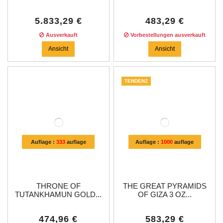
5.833,29 €
483,29 €
Ausverkauft
Vorbestellungen ausverkauft
Ansicht
Ansicht
TENDENZ
Auflage :
333
auflage
Auflage :
1000
auflage
THRONE OF
THE GREAT PYRAMIDS
TUTANKHAMUN GOLD...
OF GIZA 3 OZ...
474,96 €
583,29 €