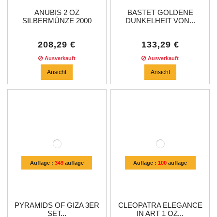
ANUBIS 2 OZ
BASTET GOLDENE
SILBERMÜNZE 2000
DUNKELHEIT VON...
CFA...
208,29 €
133,29 €
Ausverkauft
Ausverkauft
Ansicht
Ansicht
Auflage :
349
auflage
Auflage :
100
auflage
PYRAMIDS OF GIZA 3ER
CLEOPATRA ELEGANCE
SET...
IN ART 1 OZ...