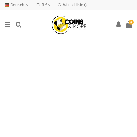
Deutsch
EUR €
Wunschliste (
)
0