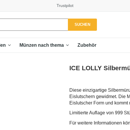
Trustpilot
SUCHEN
Zubehör
len
Münzen nach thema
ICE LOLLY Silbermü
Diese einzigartige Silbermü
Eislutschern gewidmet. Die M
Eislutscher Form und kommt mi
Limitierte Auflage von 999 St
Für weitere Informationen kö