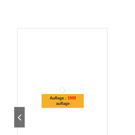
Auflage :
1999
auflage