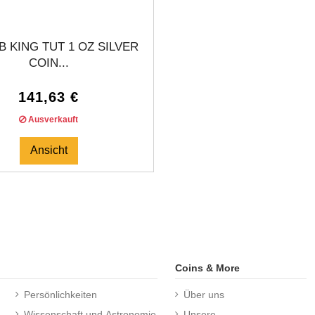
 KING TUT 1 OZ SILVER
COIN...
141,63 €
Ausverkauft
Ansicht
Coins & More
Persönlichkeiten
Über uns
Wissenschaft und Astronomie
Unsere