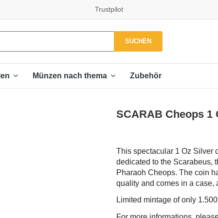
Trustpilot
SUCHEN
Zubehör
len
Münzen nach thema
SCARAB Cheops 1 Oz
This spectacular 1 Oz Silver c
dedicated to the Scarabeus, t
Pharaoh Cheops. The coin has
quality and comes in a case, al
Limited mintage of only 1.50
For more informations, please 