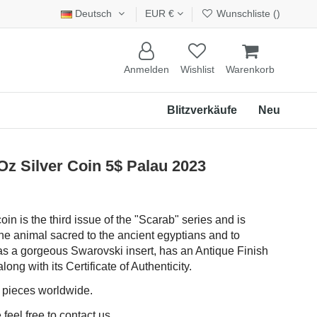
Deutsch
EUR €
Wunschliste (
)
Anmelden
Wishlist
Warenkorb
Blitzverkäufe
Neu
 Silver Coin 5$ Palau 2023
oin is the third issue of the "Scarab" series and is
he animal sacred to the ancient egyptians and to
 a gorgeous Swarovski insert, has an Antique Finish
ong with its Certificate of Authenticity.
0 pieces worldwide.
feel free to contact us.