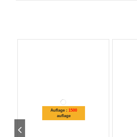
Auflage :
1500
auflage