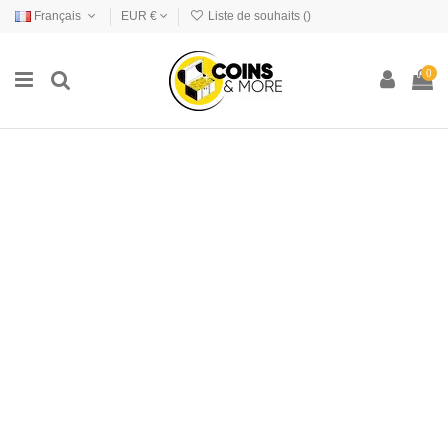
Français
EUR €
Liste de souhaits (
)
0