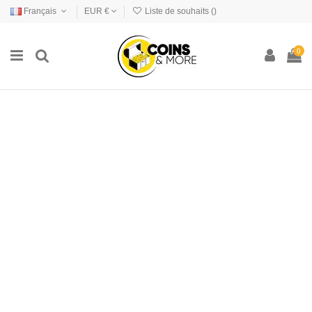
Français
EUR €
Liste de souhaits (
)
0