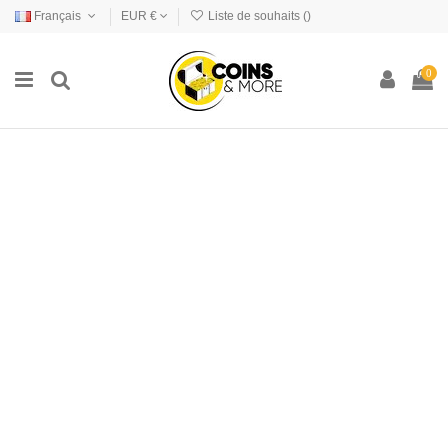
Français
EUR €
Liste de souhaits (
)
0