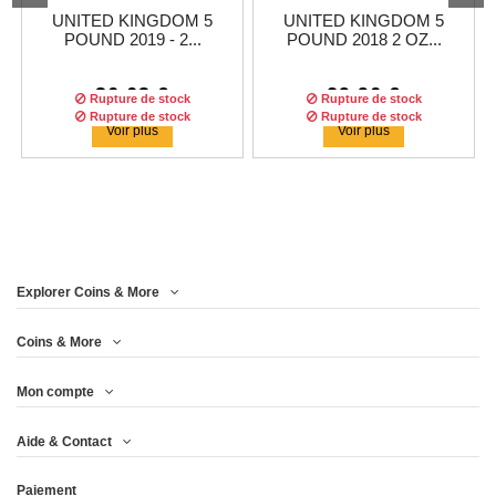
UNITED KINGDOM 5
UNITED KINGDOM 5
POUND 2019 - 2...
POUND 2018 2 OZ...
36,63 €
29,96 €
Rupture de stock
Rupture de stock
Rupture de stock
Rupture de stock
Voir plus
Voir plus
Explorer Coins & More
Coins & More
Mon compte
UNITED KINGDOM 5
UNITED KINGDOM 5£
Aide & Contact
POUND 2018 - 2...
2017 - 2 OZ...
Paiement