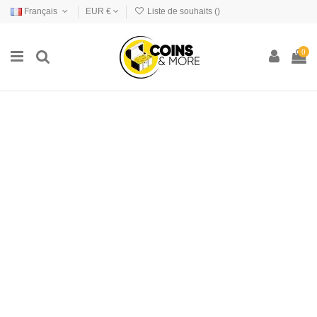
Français
EUR €
Liste de souhaits (
)
0