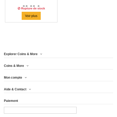
83,29 €
Rupture de stock
Voir plus
Explorer Coins & More
Coins & More
Mon compte
Aide & Contact
Paiement