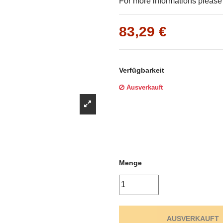
Γ
For more informations please f
83,29 €
Verfügbarkeit
Ausverkauft
Menge
AUSVERKAUFT