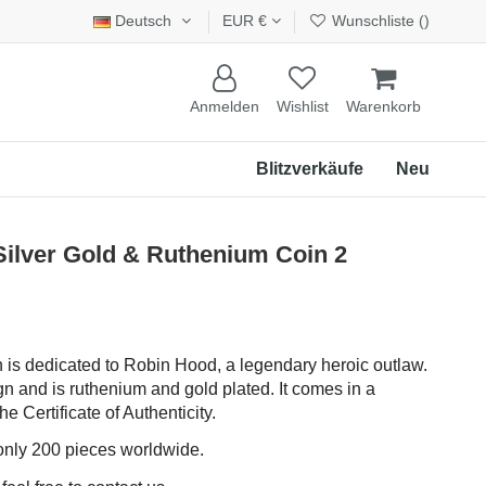
Deutsch
EUR €
Wunschliste (
)
Anmelden
Wishlist
Warenkorb
Blitzverkäufe
Neu
lver Gold & Ruthenium Coin 2
in is dedicated to Robin Hood, a legendary heroic outlaw.
gn and is ruthenium and gold plated. It comes in a
 Certificate of Authenticity.
 only 200 pieces worldwide.