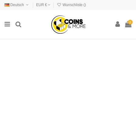
Deutsch
EUR €
Wunschliste (
)
0