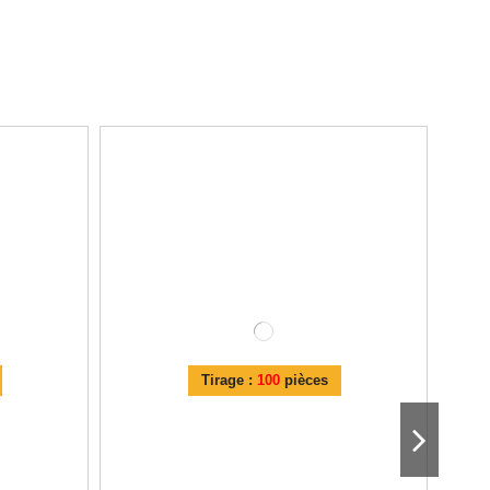
Tirage :
100
pièces