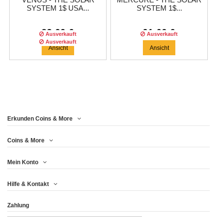
VENUS - THE SOLAR
MERCURE - THE SOLAR
SYSTEM 1$ USA...
SYSTEM 1$...
83,29 €
91,62 €
Ausverkauft
Ausverkauft
Ausverkauft
Ansicht
Ansicht
Erkunden Coins & More
Auflage :
1500
auflage
Coins & More
Mein Konto
THE SUN - THE SOLAR
Hilfe & Kontakt
SYSTEM 1$...
Zahlung
91,62 €