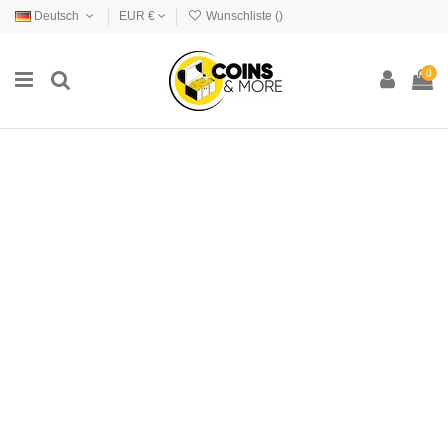
Deutsch
EUR €
Wunschliste (
)
0