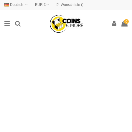
Deutsch
EUR €
Wunschliste (
)
0