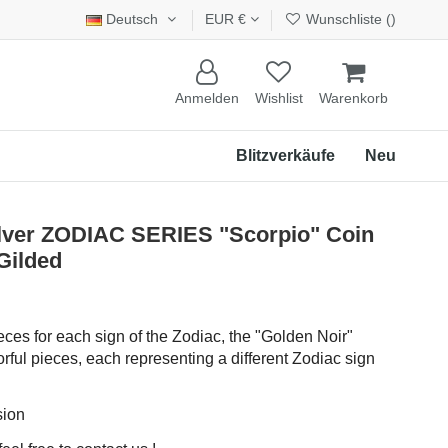
Deutsch
EUR €
Wunschliste (
)
Anmelden
Wishlist
Warenkorb
Blitzverkäufe
Neu
ilver ZODIAC SERIES "Scorpio" Coin
Gilded
eces for each sign of the Zodiac, the "Golden Noir"
rful pieces, each representing a different Zodiac sign
sion