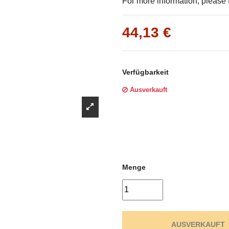
Γ
For more information, please f
44,13 €
Verfügbarkeit
Ausverkauft
Menge
AUSVERKAUFT