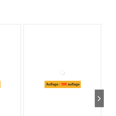
Auflage :
500
auflage