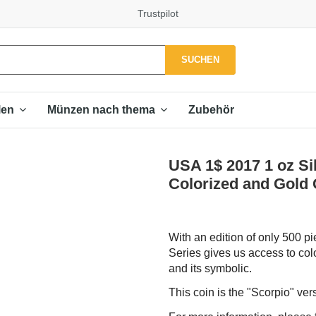
Trustpilot
SUCHEN
Zubehör
len
Münzen nach thema
USA 1$ 2017 1 oz S
Colorized and Gold 
With an edition of only 500 pi
Series gives us access to colo
and its symbolic.
This coin is the "Scorpio" ver