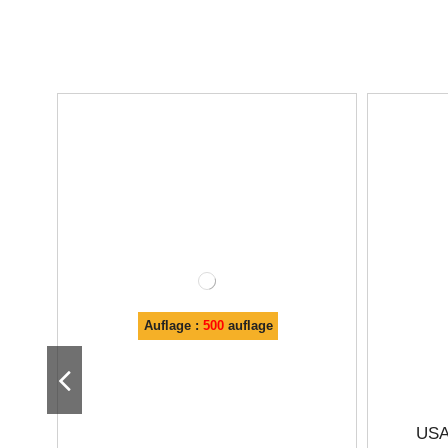
Auflage :
500
auflage
USA