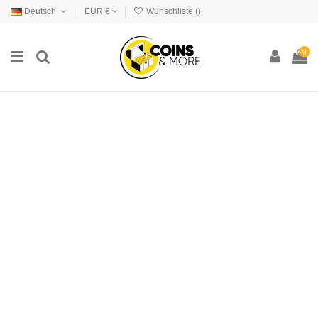
Deutsch
EUR €
Wunschliste (
)
0