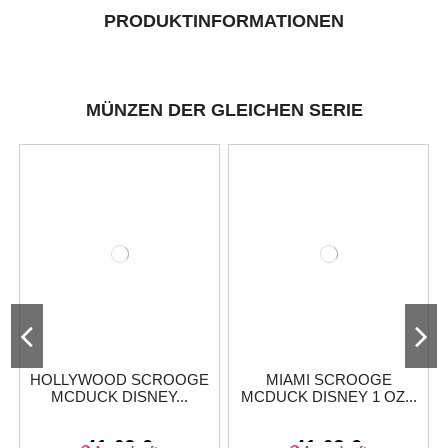
PRODUKTINFORMATIONEN
MÜNZEN DER GLEICHEN SERIE
HOLLYWOOD SCROOGE
MIAMI SCROOGE
MCDUCK DISNEY...
MCDUCK DISNEY 1 OZ...
41,63 €
41,63 €