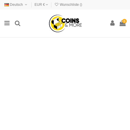
Deutsch
EUR €
Wunschliste (
)
0