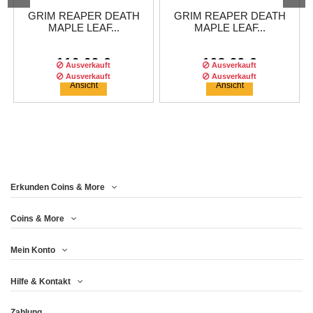
GRIM REAPER DEATH
GRIM REAPER DEATH
MAPLE LEAF...
MAPLE LEAF...
116,62 €
108,29 €
Ausverkauft
Ausverkauft
Ausverkauft
Ausverkauft
Ausverkauft
Ansicht
Ansicht
Erkunden Coins & More
Auflage :
Auflage :
400
400
auflage
auflage
Auflage :
400
auflage
Coins & More
Mein Konto
2017 CANADA $5 - GRIM
GRIM REAPER DEATH
GRIM REAPER DEATH
Hilfe & Kontakt
MAPLE LEAF...
REAPER...
MAPLE LEAF...
Zahlung