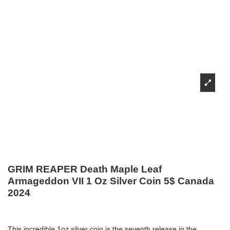
GRIM REAPER Death Maple Leaf
Armageddon VII 1 Oz Silver Coin 5$ Canada
2024
This incredible 1oz silver coin is the seventh release in the