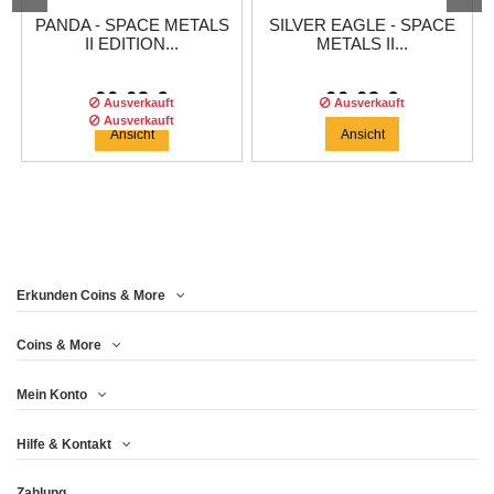
PANDA - SPACE METALS
SILVER EAGLE - SPACE
II EDITION...
METALS II...
66,63 €
66,63 €
Ausverkauft
Ausverkauft
Ausverkauft
Ansicht
Ansicht
Erkunden Coins & More
Auflage :
500
auflage
Coins & More
Mein Konto
MAPLE LEAF - SPACE
Hilfe & Kontakt
METALS II...
Zahlung