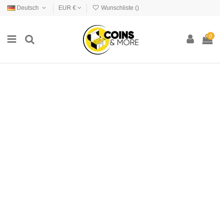
Deutsch
EUR €
Wunschliste (
)
0