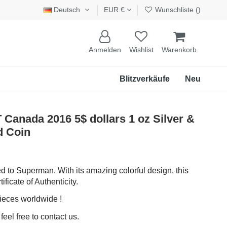
Deutsch
EUR €
Wunschliste (
)
Anmelden
Wishlist
Warenkorb
Blitzverkäufe
Neu
anada 2016 5$ dollars 1 oz Silver &
d Coin
d to Superman. With its amazing colorful design, this
ificate of Authenticity.
ieces worldwide !
eel free to contact us.