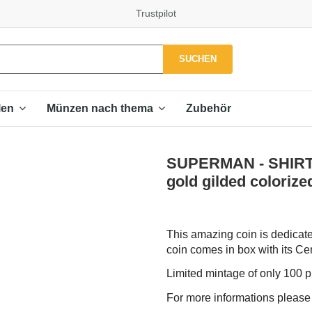
Trustpilot
SUCHEN
Zubehör
len
Münzen nach thema
SUPERMAN - SHIRT C
gold gilded colorize
This amazing coin is dedicate
coin comes in box with its Cert
Limited mintage of only 100 p
For more informations please f