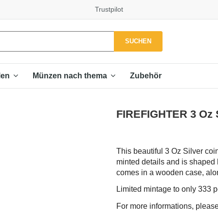
Trustpilot
SUCHEN
Zubehör
len
Münzen nach thema
FIREFIGHTER 3 Oz Si
This beautiful 3 Oz Silver coi
minted details and is shaped li
comes in a wooden case, along 
Limited mintage to only 333 
For more informations, please 