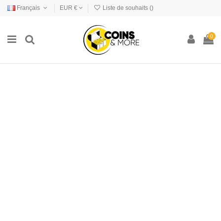
Français
EUR €
Liste de souhaits (
)
0