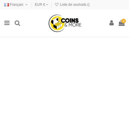
Français
EUR €
Liste de souhaits (
)
0