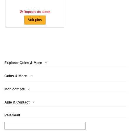
49,96 €
Rupture de stock
Voir plus
Explorer Coins & More
Coins & More
Mon compte
Aide & Contact
Paiement