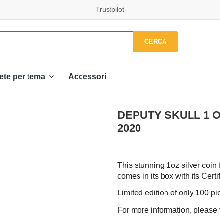
Trustpilot
CERCA
Accessori
ete per tema
DEPUTY SKULL 1 Oz S
2020
This stunning 1oz silver coin
comes in its box with its Certif
Limited edition of only 100 p
For more information, please f