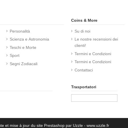
Coins & More
Personalità
Su di noi
Scienza e Astronomia
Le nostre recensioni dei
clienti!
Teschi e Morte
Termini e Condizioni
Sport
Termini e Condizioni
Segni Zodiacali
Contattaci
Trasportatori
te et mise à jour du site Prestashop par Uzzle - www.uzzle.fr