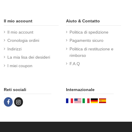
Il mio account
Aiuto & Contatto
Il mio account
Politica di spedizione
Cronologia ordini
Pagamento sicuro
Indirizzi
Politica di restituzione e
rimborso
La mia lisa dei desideri
F.A.Q
I miei coupon
Reti sociali
Internazionale