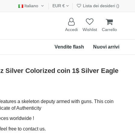
Italiano
EUR €
Lista dei desideri (
)
Accedi
Wishlist
Carrello
Vendite flash
Nuovi arrivi
ilver Colorized coin 1$ Silver Eagle
 features a skeleton deputy armed with guns. This coin
icate of Authenticity
ieces worldwide !
eel free to contact us.