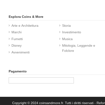
Esplora Coins & More
Arte e Architettura
Storia
Marchi
Investimento
Fumetti
Musica
Disney
Mitologia, Leggende e
Folclore
Avvenimenti
Pagamento
Copyright © 2024 coinsandmore.fr. Tutti i diritti riservati
- Refon