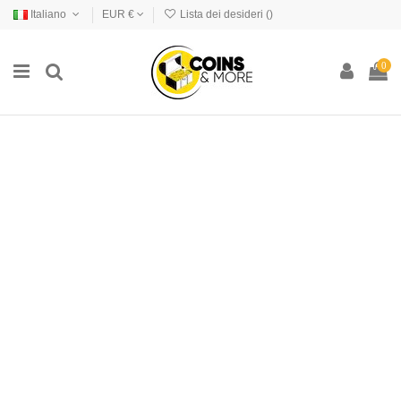
Italiano
EUR €
Lista dei desideri (
)
0