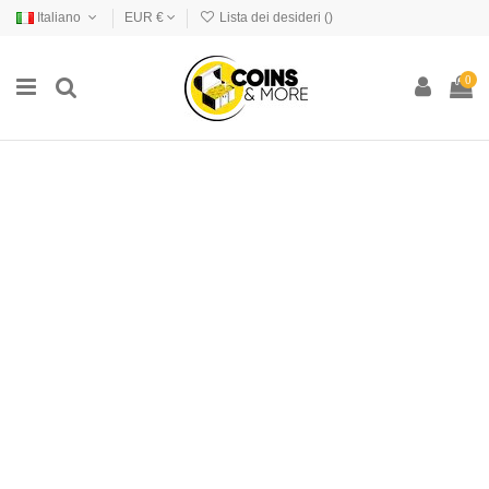
Italiano
EUR €
Lista dei desideri (
)
0