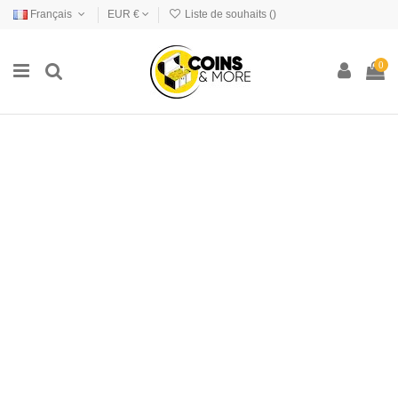
Français
EUR €
Liste de souhaits (
)
0