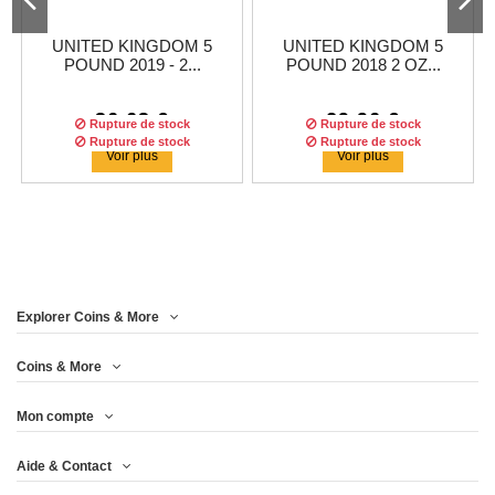
UNITED KINGDOM 5
UNITED KINGDOM 5
POUND 2019 - 2...
POUND 2018 2 OZ...
36,63 €
29,96 €
Rupture de stock
Rupture de stock
Rupture de stock
Rupture de stock
Voir plus
Voir plus
Explorer Coins & More
Coins & More
Mon compte
UNITED KINGDOM 5
UNITED KINGDOM 5£
Aide & Contact
POUND 2018 - 2...
2017 - 2 OZ...