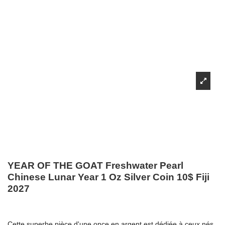
YEAR OF THE GOAT Freshwater Pearl
Chinese Lunar Year 1 Oz Silver Coin 10$ Fiji
2027
Cette superbe pièce d'une once en argent est dédiée à ceux nés