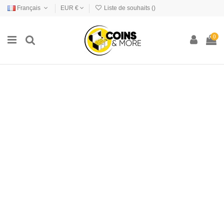
Français
EUR €
Liste de souhaits (
)
0