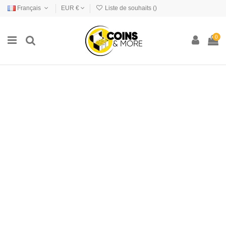
Français
EUR €
Liste de souhaits (
)
0