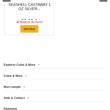
SEASHELL CASTAWAY 1
OZ SILVER...
66,63 €
Rupture de stock
Voir plus
Explorer Coins & More
Coins & More
Mon compte
Aide & Contact
Paiement