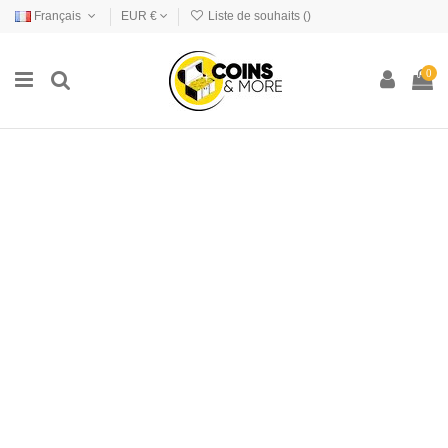
Français
EUR €
Liste de souhaits (
)
0