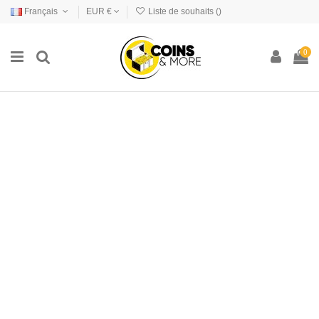
Français
EUR €
Liste de souhaits (
)
0