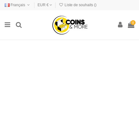
Français
EUR €
Liste de souhaits (
)
0