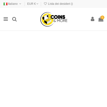
Italiano
EUR €
Lista dei desideri (
)
0