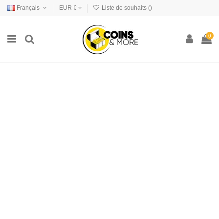
Français
EUR €
Liste de souhaits (
)
0