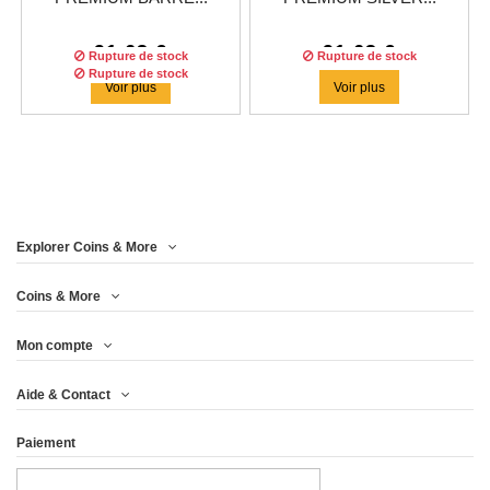
91,63 €
91,63 €
Rupture de stock
Rupture de stock
Rupture de stock
Voir plus
Voir plus
Explorer Coins & More
Tirage :
999
pièces
Coins & More
Mon compte
EINSTEIN HUMAN CATS
Aide & Contact
PREMIUM...
Paiement
91,63 €
Voir plus