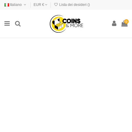
Italiano
EUR €
Lista dei desideri (
)
0