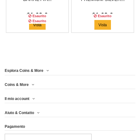
91,63 €
91,63 €
Esaurito
Esaurito
Esaurito
Vista
Vista
Esplora Coins & More
Tiratura:
999
copie
Coins & More
Il mio account
EINSTEIN HUMAN CATS
Aiuto & Contatto
PREMIUM...
Pagamento
91,63 €
Vista