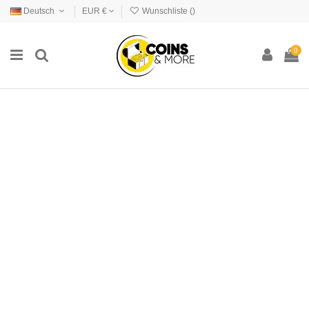
Deutsch
EUR €
Wunschliste (
)
0