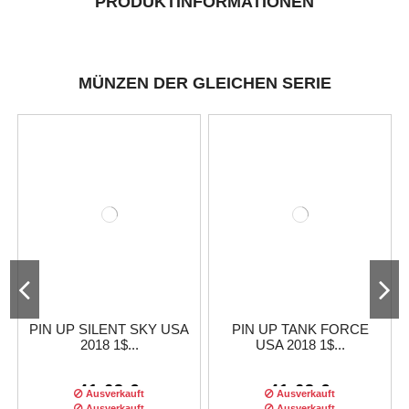
PRODUKTINFORMATIONEN
MÜNZEN DER GLEICHEN SERIE
PIN UP SILENT SKY USA
PIN UP TANK FORCE
2018 1$...
USA 2018 1$...
41,63 €
41,63 €
Ausverkauft
Ausverkauft
Ausverkauft
Ausverkauft