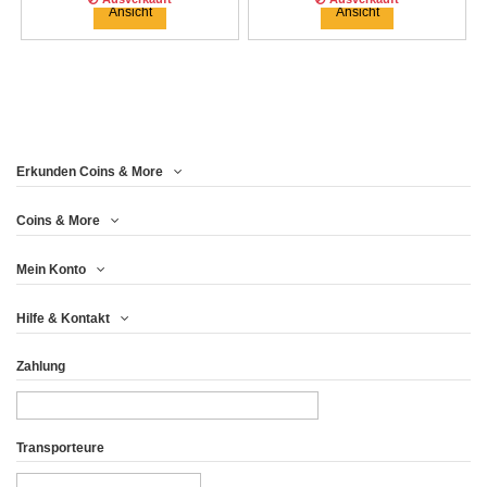
Ansicht
Ansicht
Erkunden Coins & More
Coins & More
Mein Konto
PIN UP WINGS USA 2018
PIN UP SAILOR USA 2018
Hilfe & Kontakt
1$ LIBERTY...
1$...
Zahlung
41,63 €
41,63 €
Ansicht
Ansicht
Transporteure